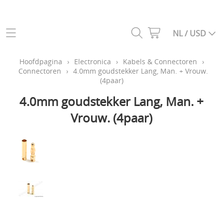
Categoriën webshop
NL / USD
Helikopters
Hoofdpagina
Hoofdpagina
›
Electronica
›
Kabels & Connectoren
›
Connectoren
›
4.0mm goudstekker Lang, Man. + Vrouw.
Drones
(4paar)
Info
Vliegtuigen
4.0mm goudstekker Lang, Man. +
Contact
Auto's
Vrouw. (4paar)
Gastenboek
Vrachtwagens
Constructie voertuigen
Mijn account
Boten
My Laps
Zenders, ontvangers en simulatoren