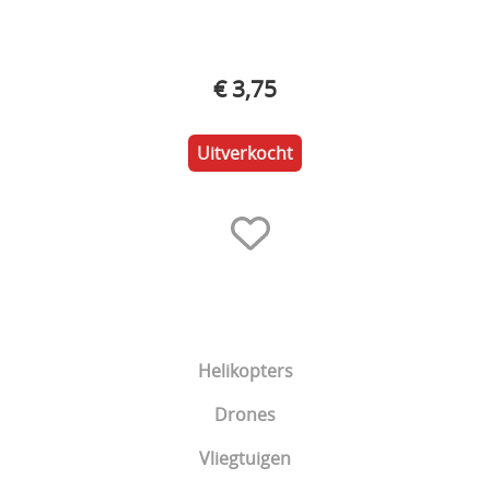
Electronica
Materialen
€ 3,75
Gereedschap & Pit materiaal
Uitverkocht
Verf & Airbrush
Brandstof
Cadeaubon
Acties
Merchandising Shop
Helikopters
Drones
Vliegtuigen