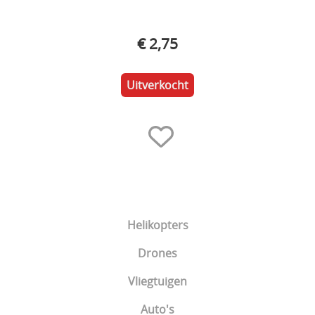
Electronica
€ 2,75
Materialen
Gereedschap & Pit materiaal
Uitverkocht
Verf & Airbrush
Brandstof
Cadeaubon
Acties
Merchandising Shop
Helikopters
Drones
Vliegtuigen
Auto's