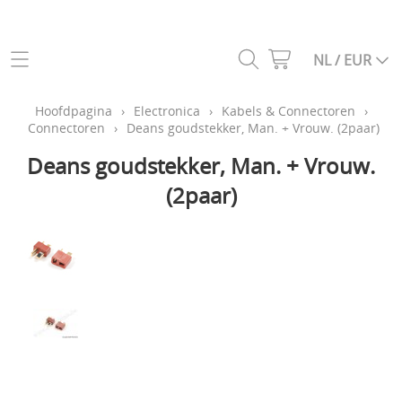
Categoriën webshop
NL / EUR
Helikopters
Hoofdpagina
Hoofdpagina
›
Electronica
›
Kabels & Connectoren
›
Connectoren
›
Deans goudstekker, Man. + Vrouw. (2paar)
Drones
Info
Deans goudstekker, Man. + Vrouw.
Vliegtuigen
(2paar)
Contact
Auto's
Gastenboek
Vrachtwagens
Constructie voertuigen
Mijn account
Boten
My Laps
Zenders, ontvangers en simulatoren