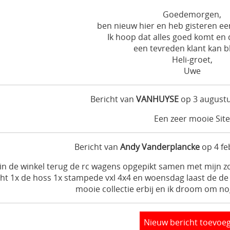
Goedemorgen,
ben nieuw hier en heb gisteren ee
Ik hoop dat alles goed komt en 
een tevreden klant kan bl
Heli-groet,
Uwe
Bericht van
VANHUYSE
op 3 augustu
Een zeer mooie Site
Bericht van
Andy Vanderplancke
op 4 fe
 in de winkel terug de rc wagens opgepikt samen met mijn z
cht 1x de hoss 1x stampede vxl 4x4 en woensdag laast de de
mooie collectie erbij en ik droom om n
Nieuw bericht toevoe