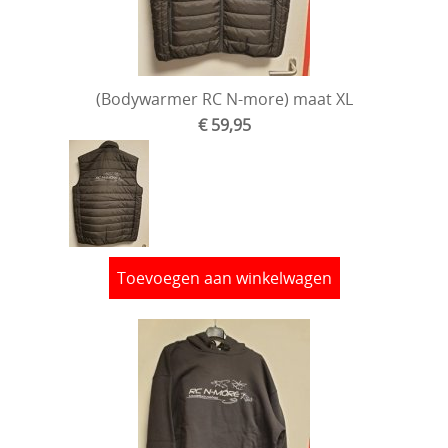
Electronica
Materialen
(Bodywarmer RC N-more) maat XL
Gereedschap & Pit materiaal
€ 59,95
Verf & Airbrush
Brandstof
Cadeaubon
Acties
Toevoegen aan winkelwagen
Merchandising Shop