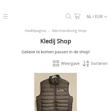
Categoriën webshop
NL / EUR
Helikopters
Hoofdpagina
Hoofdpagina
›
Merchandising Shop
Drones
Kledij Shop
Info
Vliegtuigen
Gelieve te komen passen in de shop!
Contact
Auto's
Weergave
Sorteren
Gastenboek
Vrachtwagens
Constructie voertuigen
Mijn account
Boten
My Laps
Zenders, ontvangers en simulatoren