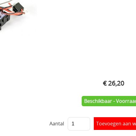
€ 26,20
Beschikbaar - Voorraad
Aantal