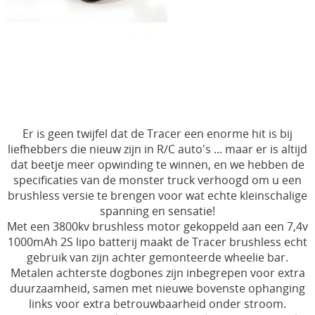
Electronica
Materialen
Gereedschap & Pit materiaal
Verf & Airbrush
Brandstof
Er is geen twijfel dat de Tracer een enorme hit is bij
liefhebbers die nieuw zijn in R/C auto's ... maar er is altijd
Cadeaubon
dat beetje meer opwinding te winnen, en we hebben de
specificaties van de monster truck verhoogd om u een
Acties
brushless versie te brengen voor wat echte kleinschalige
spanning en sensatie!
Merchandising Shop
Met een 3800kv brushless motor gekoppeld aan een 7,4v
1000mAh 2S lipo batterij maakt de Tracer brushless echt
gebruik van zijn achter gemonteerde wheelie bar.
Metalen achterste dogbones zijn inbegrepen voor extra
duurzaamheid, samen met nieuwe bovenste ophanging
links voor extra betrouwbaarheid onder stroom.