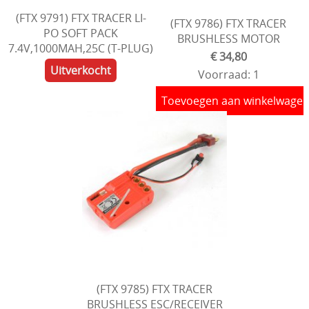
(FTX 9791) FTX TRACER LI-
(FTX 9786) FTX TRACER
PO SOFT PACK
BRUSHLESS MOTOR
7.4V,1000MAH,25C (T-PLUG)
€ 34,80
Uitverkocht
Voorraad: 1
Toevoegen aan winkelwage
(FTX 9785) FTX TRACER
BRUSHLESS ESC/RECEIVER