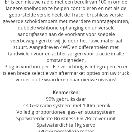
Er is een nieuwe radio met een bereik van 100 m om de
langere snelheden te helpen controleren en net als de
geborstelde versie heeft de Tracer brushless versie
geveerde schokdempers met meerdere montagepunten,
dubbele wishbone ophanging en universele
aandrijfassen aan de voorkant voor soepele
veerbewegingen terwijl je door het ruwe materiaal
stuurt. Aangedreven 4WD en differentiëlen met
tandwielen voor en achter zorgen voor tractie in alle
omstandigheden.
Plug-in voorbumper LED-verlichting is inbegrepen en er
is een brede selectie van aftermarket opties om uw truck
verder op te waarderen naar nieuwe niveaus!
Kenmerken:
99% gebruiksklaar
2.4 GHz radio systeem met 100m bereik
Volledig proportioneel gas- en stuursysteem
Spatwaterdichte Brushless ESC/Receiver unit
Spatwaterdichte 1kg servo
3800kv borstelloze motor