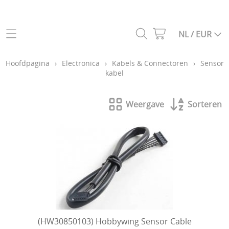
Categoriën webshop
NL / EUR
Helikopters
Hoofdpagina
Hoofdpagina
›
Electronica
›
Kabels & Connectoren
›
Sensor
kabel
Drones
Info
Vliegtuigen
Weergave
Sorteren
Contact
Auto's
Gastenboek
Vrachtwagens
Constructie voertuigen
Mijn account
Boten
My Laps
Zenders, ontvangers en simulatoren
(HW30850103) Hobbywing Sensor Cable