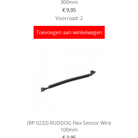
300mm
Electronica
€ 9,95
Voorraad: 2
Materialen
Gereedschap & Pit materiaal
Toevoegen aan winkelwagen
Verf & Airbrush
Brandstof
Cadeaubon
Acties
Merchandising Shop
(RP 0232) RUDDOG Flex Sensor Wire
100mm
€ 3,95