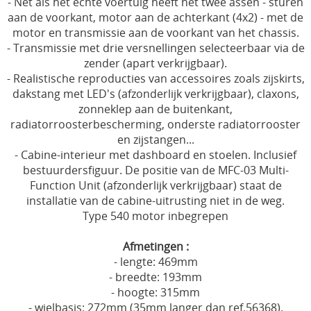
- Net als het echte voertuig heeft het twee assen - sturen
aan de voorkant, motor aan de achterkant (4x2) - met de
motor en transmissie aan de voorkant van het chassis.
- Transmissie met drie versnellingen selecteerbaar via de
zender (apart verkrijgbaar).
- Realistische reproducties van accessoires zoals zijskirts,
dakstang met LED's (afzonderlijk verkrijgbaar), claxons,
zonneklep aan de buitenkant,
radiatorroosterbescherming, onderste radiatorrooster
en zijstangen...
- Cabine-interieur met dashboard en stoelen. Inclusief
bestuurdersfiguur. De positie van de MFC-03 Multi-
Function Unit (afzonderlijk verkrijgbaar) staat de
installatie van de cabine-uitrusting niet in de weg.
Type 540 motor inbegrepen
Afmetingen :
- lengte: 469mm
- breedte: 193mm
- hoogte: 315mm
- wielbasis: 272mm (35mm langer dan ref.56368).