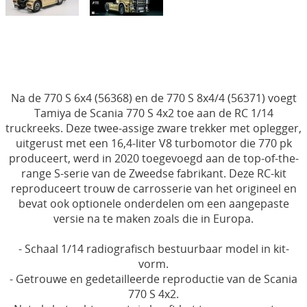
Electronica
Materialen
Gereedschap & Pit materiaal
Verf & Airbrush
Na de 770 S 6x4 (56368) en de 770 S 8x4/4 (56371) voegt
Tamiya de Scania 770 S 4x2 toe aan de RC 1/14
Brandstof
truckreeks. Deze twee-assige zware trekker met oplegger,
uitgerust met een 16,4-liter V8 turbomotor die 770 pk
Cadeaubon
produceert, werd in 2020 toegevoegd aan de top-of-the-
range S-serie van de Zweedse fabrikant. Deze RC-kit
Acties
reproduceert trouw de carrosserie van het origineel en
bevat ook optionele onderdelen om een aangepaste
Merchandising Shop
versie na te maken zoals die in Europa.
- Schaal 1/14 radiografisch bestuurbaar model in kit-
vorm.
- Getrouwe en gedetailleerde reproductie van de Scania
770 S 4x2.